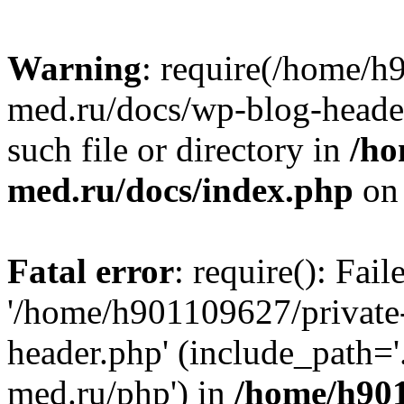
Warning
: require(/home/h
med.ru/docs/wp-blog-header
such file or directory in
/ho
med.ru/docs/index.php
on 
Fatal error
: require(): Fai
'/home/h901109627/private
header.php' (include_path=
med.ru/php') in
/home/h901