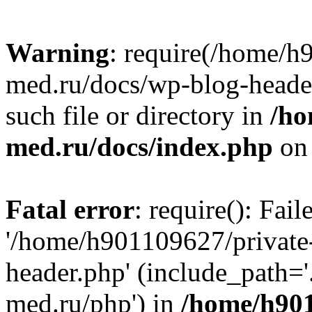
Warning
: require(/home/h
med.ru/docs/wp-blog-header
such file or directory in
/ho
med.ru/docs/index.php
on 
Fatal error
: require(): Fai
'/home/h901109627/private
header.php' (include_path=
med.ru/php') in
/home/h901