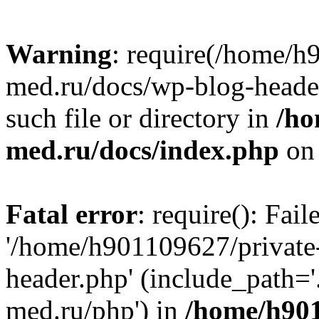
Warning
: require(/home/h
med.ru/docs/wp-blog-header
such file or directory in
/ho
med.ru/docs/index.php
on 
Fatal error
: require(): Fai
'/home/h901109627/private
header.php' (include_path=
med.ru/php') in
/home/h901