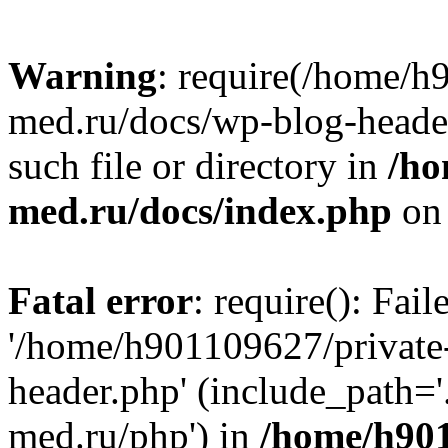
Warning
: require(/home/h
med.ru/docs/wp-blog-header
such file or directory in
/ho
med.ru/docs/index.php
on 
Fatal error
: require(): Fai
'/home/h901109627/private
header.php' (include_path=
med.ru/php') in
/home/h901