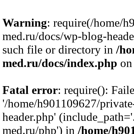
Warning
: require(/home/h
med.ru/docs/wp-blog-header
such file or directory in
/ho
med.ru/docs/index.php
on 
Fatal error
: require(): Fai
'/home/h901109627/private
header.php' (include_path=
med.ru/php') in
/home/h901