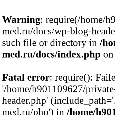
Warning
: require(/home/h
med.ru/docs/wp-blog-header
such file or directory in
/ho
med.ru/docs/index.php
on 
Fatal error
: require(): Fai
'/home/h901109627/private
header.php' (include_path=
med.ru/php') in
/home/h901