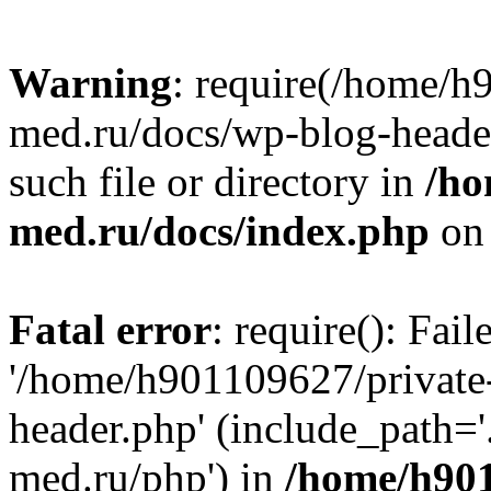
Warning
: require(/home/h
med.ru/docs/wp-blog-header
such file or directory in
/ho
med.ru/docs/index.php
on 
Fatal error
: require(): Fai
'/home/h901109627/private
header.php' (include_path=
med.ru/php') in
/home/h901