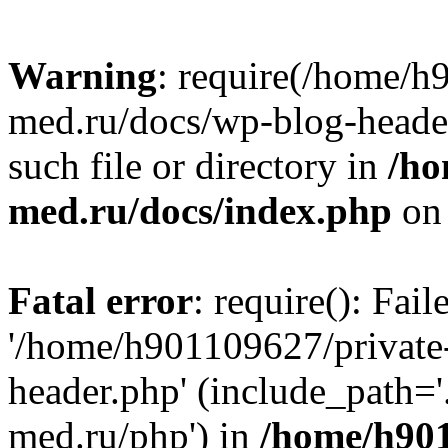
Warning
: require(/home/h
med.ru/docs/wp-blog-header
such file or directory in
/ho
med.ru/docs/index.php
on 
Fatal error
: require(): Fai
'/home/h901109627/private
header.php' (include_path=
med.ru/php') in
/home/h901