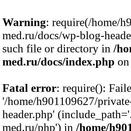
Warning
: require(/home/h
med.ru/docs/wp-blog-header
such file or directory in
/ho
med.ru/docs/index.php
on 
Fatal error
: require(): Fai
'/home/h901109627/private
header.php' (include_path=
med.ru/php') in
/home/h901