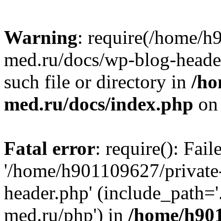
Warning
: require(/home/h
med.ru/docs/wp-blog-header
such file or directory in
/ho
med.ru/docs/index.php
on 
Fatal error
: require(): Fai
'/home/h901109627/private
header.php' (include_path=
med.ru/php') in
/home/h901