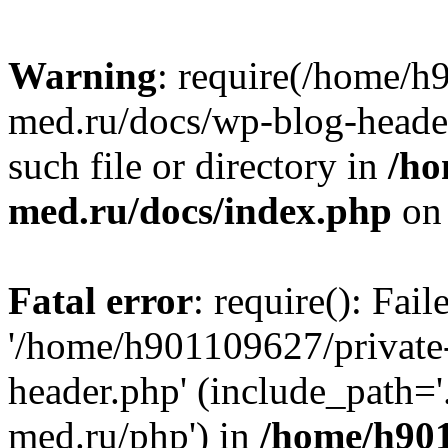
Warning
: require(/home/h
med.ru/docs/wp-blog-header
such file or directory in
/ho
med.ru/docs/index.php
on 
Fatal error
: require(): Fai
'/home/h901109627/private
header.php' (include_path=
med.ru/php') in
/home/h901