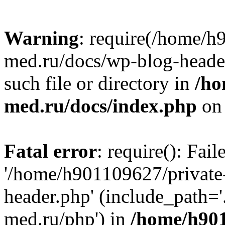
Warning
: require(/home/h
med.ru/docs/wp-blog-header
such file or directory in
/ho
med.ru/docs/index.php
on 
Fatal error
: require(): Fai
'/home/h901109627/private
header.php' (include_path=
med.ru/php') in
/home/h901