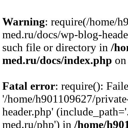
Warning
: require(/home/h
med.ru/docs/wp-blog-header
such file or directory in
/ho
med.ru/docs/index.php
on 
Fatal error
: require(): Fai
'/home/h901109627/private
header.php' (include_path=
med.ru/php') in
/home/h901