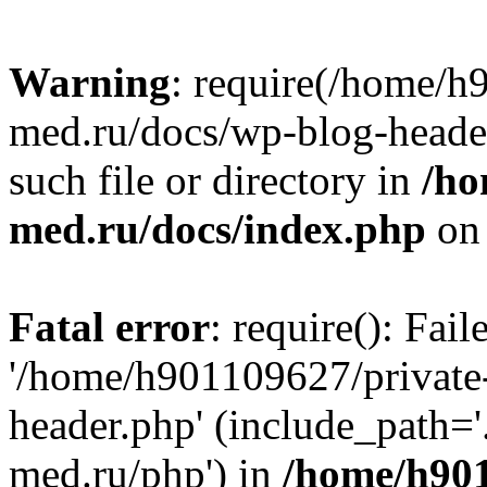
Warning
: require(/home/h
med.ru/docs/wp-blog-header
such file or directory in
/ho
med.ru/docs/index.php
on 
Fatal error
: require(): Fai
'/home/h901109627/private
header.php' (include_path=
med.ru/php') in
/home/h901