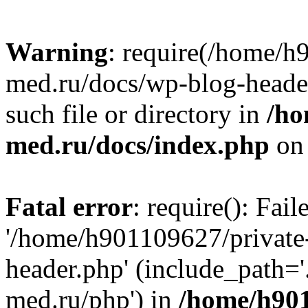
Warning
: require(/home/h
med.ru/docs/wp-blog-header
such file or directory in
/ho
med.ru/docs/index.php
on 
Fatal error
: require(): Fai
'/home/h901109627/private
header.php' (include_path=
med.ru/php') in
/home/h901