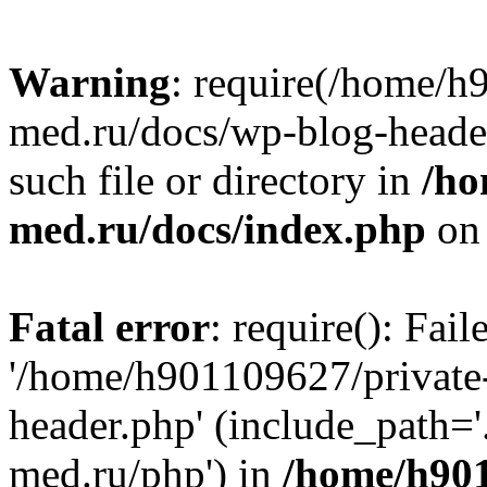
Warning
: require(/home/h
med.ru/docs/wp-blog-header
such file or directory in
/ho
med.ru/docs/index.php
on 
Fatal error
: require(): Fai
'/home/h901109627/private
header.php' (include_path=
med.ru/php') in
/home/h901