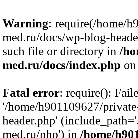
Warning
: require(/home/h
med.ru/docs/wp-blog-header
such file or directory in
/ho
med.ru/docs/index.php
on 
Fatal error
: require(): Fai
'/home/h901109627/private
header.php' (include_path=
med.ru/php') in
/home/h901