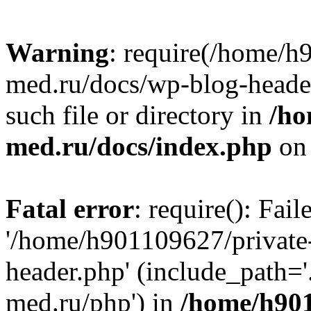
Warning
: require(/home/h
med.ru/docs/wp-blog-header
such file or directory in
/ho
med.ru/docs/index.php
on 
Fatal error
: require(): Fai
'/home/h901109627/private
header.php' (include_path=
med.ru/php') in
/home/h901