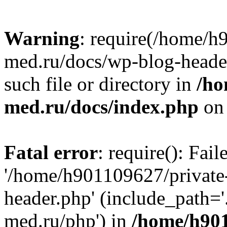
Warning
: require(/home/h
med.ru/docs/wp-blog-header
such file or directory in
/ho
med.ru/docs/index.php
on 
Fatal error
: require(): Fai
'/home/h901109627/private
header.php' (include_path=
med.ru/php') in
/home/h901