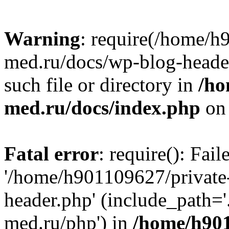
Warning
: require(/home/h
med.ru/docs/wp-blog-header
such file or directory in
/ho
med.ru/docs/index.php
on 
Fatal error
: require(): Fai
'/home/h901109627/private
header.php' (include_path=
med.ru/php') in
/home/h901