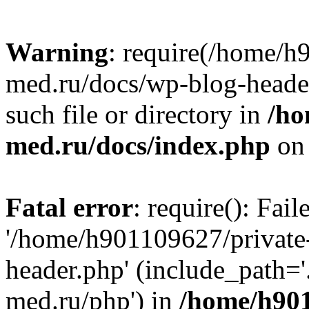
Warning
: require(/home/h
med.ru/docs/wp-blog-header
such file or directory in
/ho
med.ru/docs/index.php
on 
Fatal error
: require(): Fai
'/home/h901109627/private
header.php' (include_path=
med.ru/php') in
/home/h901