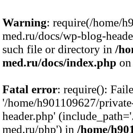
Warning
: require(/home/h
med.ru/docs/wp-blog-header
such file or directory in
/ho
med.ru/docs/index.php
on 
Fatal error
: require(): Fai
'/home/h901109627/private
header.php' (include_path=
med.ru/php') in
/home/h901