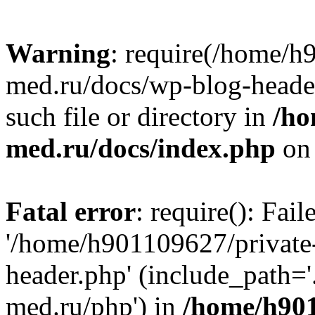
Warning
: require(/home/h
med.ru/docs/wp-blog-header
such file or directory in
/ho
med.ru/docs/index.php
on 
Fatal error
: require(): Fai
'/home/h901109627/private
header.php' (include_path=
med.ru/php') in
/home/h901