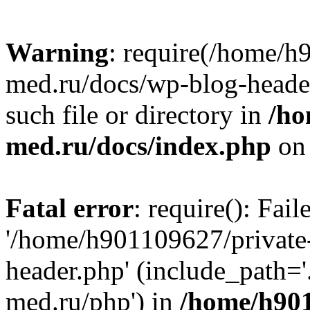
Warning
: require(/home/h
med.ru/docs/wp-blog-header
such file or directory in
/ho
med.ru/docs/index.php
on 
Fatal error
: require(): Fai
'/home/h901109627/private
header.php' (include_path=
med.ru/php') in
/home/h901