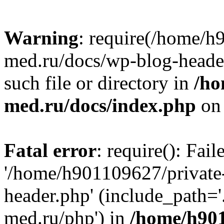
Warning
: require(/home/h
med.ru/docs/wp-blog-header
such file or directory in
/ho
med.ru/docs/index.php
on 
Fatal error
: require(): Fai
'/home/h901109627/private
header.php' (include_path=
med.ru/php') in
/home/h901