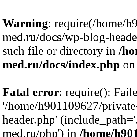
Warning
: require(/home/h
med.ru/docs/wp-blog-header
such file or directory in
/ho
med.ru/docs/index.php
on 
Fatal error
: require(): Fai
'/home/h901109627/private
header.php' (include_path=
med.ru/php') in
/home/h901