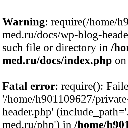
Warning
: require(/home/h
med.ru/docs/wp-blog-header
such file or directory in
/ho
med.ru/docs/index.php
on 
Fatal error
: require(): Fai
'/home/h901109627/private
header.php' (include_path=
med.ru/php') in
/home/h901