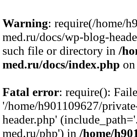
Warning
: require(/home/h
med.ru/docs/wp-blog-header
such file or directory in
/ho
med.ru/docs/index.php
on 
Fatal error
: require(): Fai
'/home/h901109627/private
header.php' (include_path=
med.ru/php') in
/home/h901