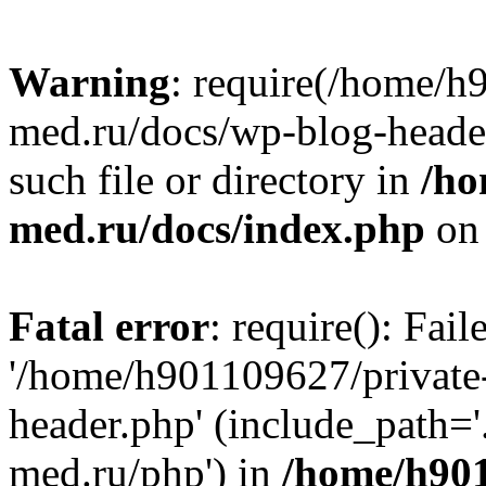
Warning
: require(/home/h
med.ru/docs/wp-blog-header
such file or directory in
/ho
med.ru/docs/index.php
on 
Fatal error
: require(): Fai
'/home/h901109627/private
header.php' (include_path=
med.ru/php') in
/home/h901