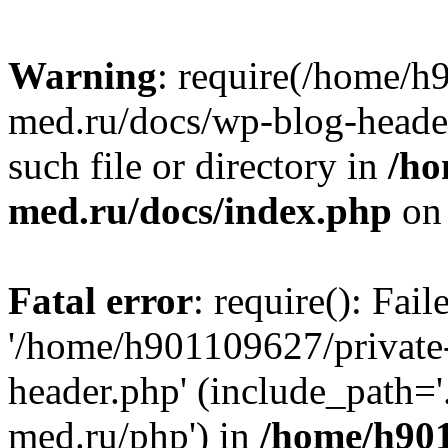
Warning
: require(/home/h
med.ru/docs/wp-blog-header
such file or directory in
/ho
med.ru/docs/index.php
on 
Fatal error
: require(): Fai
'/home/h901109627/private
header.php' (include_path=
med.ru/php') in
/home/h901