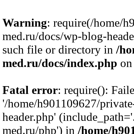
Warning
: require(/home/h
med.ru/docs/wp-blog-header
such file or directory in
/ho
med.ru/docs/index.php
on 
Fatal error
: require(): Fai
'/home/h901109627/private
header.php' (include_path=
med.ru/php') in
/home/h901