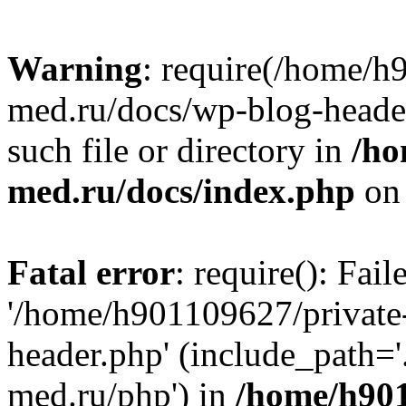
Warning
: require(/home/h
med.ru/docs/wp-blog-header
such file or directory in
/ho
med.ru/docs/index.php
on 
Fatal error
: require(): Fai
'/home/h901109627/private
header.php' (include_path=
med.ru/php') in
/home/h901