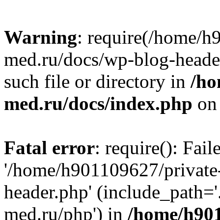
Warning
: require(/home/h
med.ru/docs/wp-blog-header
such file or directory in
/ho
med.ru/docs/index.php
on 
Fatal error
: require(): Fai
'/home/h901109627/private
header.php' (include_path=
med.ru/php') in
/home/h901