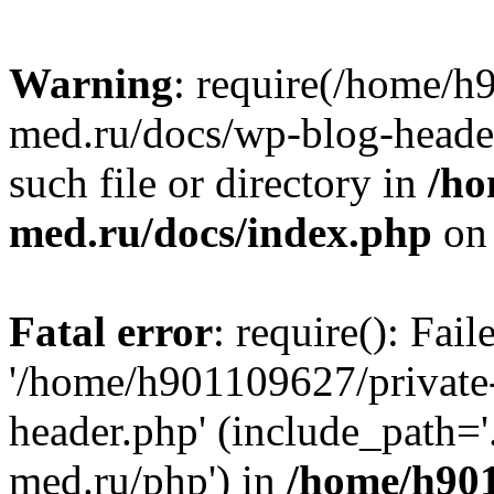
Warning
: require(/home/h
med.ru/docs/wp-blog-header
such file or directory in
/ho
med.ru/docs/index.php
on 
Fatal error
: require(): Fai
'/home/h901109627/private
header.php' (include_path=
med.ru/php') in
/home/h901