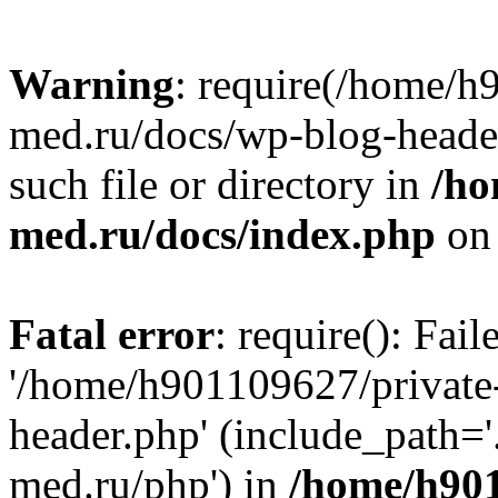
Warning
: require(/home/h
med.ru/docs/wp-blog-header
such file or directory in
/ho
med.ru/docs/index.php
on 
Fatal error
: require(): Fai
'/home/h901109627/private
header.php' (include_path=
med.ru/php') in
/home/h901